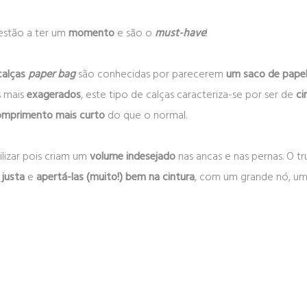
stão a ter um
momento
e são o
must-have
!
calças
paper bag
são conhecidas por parecerem
um saco de papel
 mais
exagerados
, este tipo de calças caracteriza-se por ser de
ci
omprimento mais curto
do que o normal.
ilizar pois criam um
volume indesejado
nas ancas e nas pernas. O 
 justa
e
apertá-las
(muito!) bem na cintura
, com um grande nó, um 