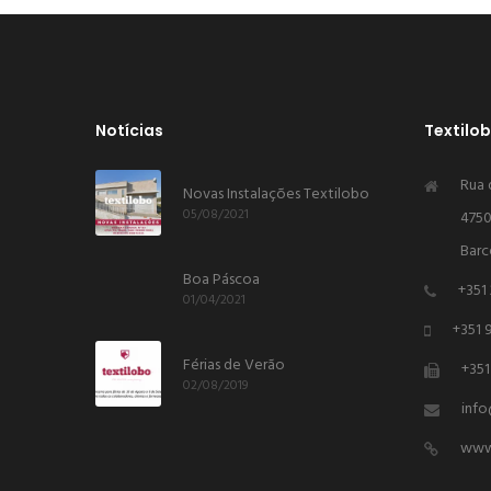
Notícias
Textilo
Rua 
Novas Instalações Textilobo
05/08/2021
4750
Barc
Boa Páscoa
+351
01/04/2021
+351 
Férias de Verão
+351
02/08/2019
inf
www