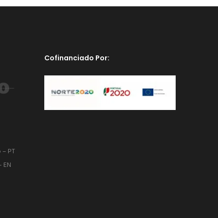
Cofinanciado Por:
o – PT
– EN