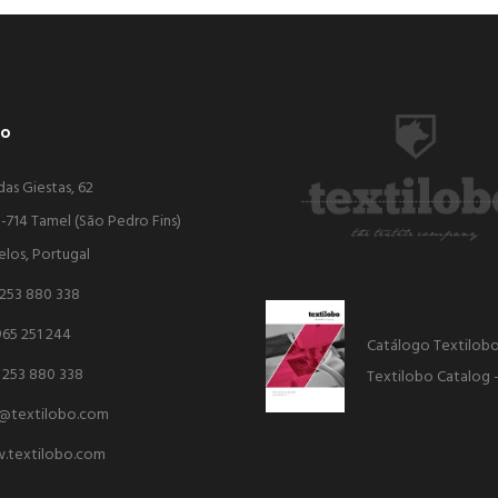
bo
das Giestas, 62
-714 Tamel (São Pedro Fins)
elos, Portugal
 253 880 338
965 251 244
Catálogo Textilob
 253 880 338
Textilobo Catalog 
o@textilobo.com
.textilobo.com