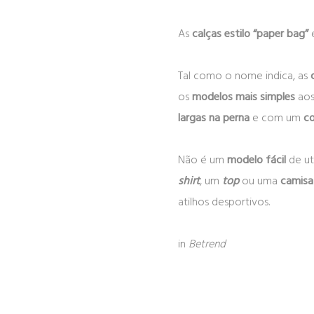
As
calças estilo “paper bag”
e
Tal como o nome indica, as
os
modelos mais simples
aos
largas na perna
e com um
c
Não é um
modelo fácil
de ut
shirt
, um
top
ou uma
camisa
atilhos desportivos.
in
Betrend