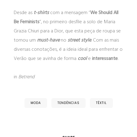
Desde as
t-shirts
com a mensagem “
We Should All
Be Feminists
“, no primeiro desfile a solo de Maria
Grazia Chiuri para a Dior, que esta peça de roupa se
tornou um
must-have
no
street style
. Com as mais
diversas conotações, é a ideia ideal para enfrentar o
Verão que se avinha de forma
cool
e
interessante
.
in
Betrend
MODA
TENDÊNCIAS
TÊXTIL