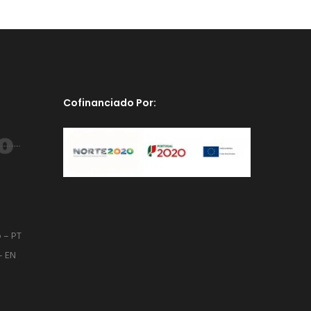
Cofinanciado Por:
o – PT
– EN