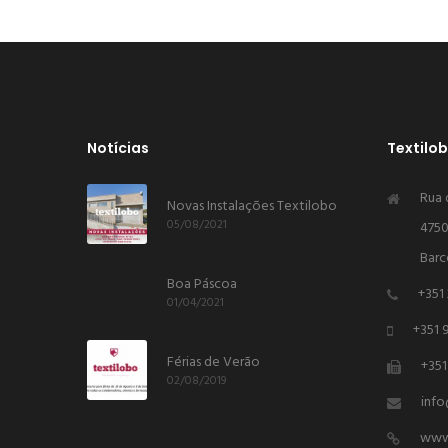
Notícias
Textilo
Rua 
Novas Instalações Textilobo
05/08/2021
4750
Barc
Boa Páscoa
+351
01/04/2021
+351 
Férias de Verão
+351
02/08/2019
inf
www