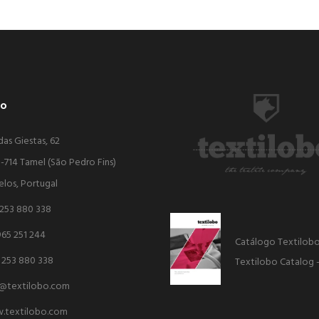
bo
das Giestas, 62
-714 Tamel (São Pedro Fins)
elos, Portugal
 253 880 338
965 251 244
Catálogo Textilob
 253 880 338
Textilobo Catalog 
o@textilobo.com
.textilobo.com