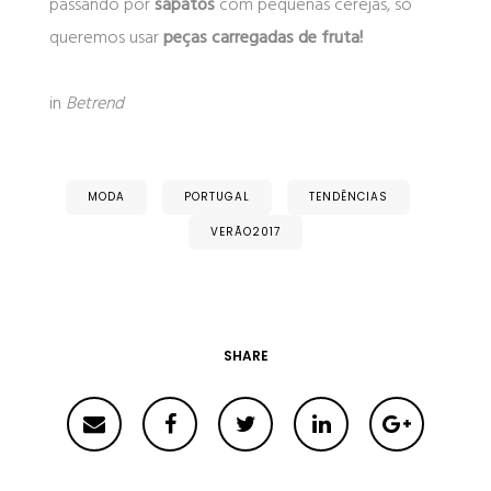
passando por
sapatos
com pequenas cerejas, só
queremos usar
peças carregadas de fruta!
in
Betrend
MODA
PORTUGAL
TENDÊNCIAS
VERÃO2017
SHARE