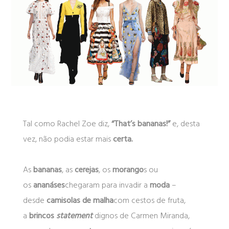
Tal como Rachel Zoe diz,
“That’s bananas!”
e, desta
vez, não podia estar mais
certa.
As
bananas
, as
cerejas
, os
morango
s ou
os
ananáses
chegaram para invadir a
moda
–
desde
camisolas de malha
com cestos de fruta,
a
brincos
statement
dignos de Carmen Miranda,