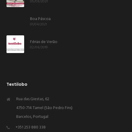
05/08/2021
Boa Páscoa
01/04/2021
Férias de Verão
02/08/2019
Textilobo
Rua das Giestas, 62
4750-714 Tamel (São Pedro Fins)
Barcelos, Portugal
+351 253 880 338