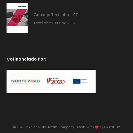
Catálogo Textilobo – PT
Textilobo Catalog – EN
Cofinanciado Por:
© 2020 Textilobo, The Textile Company - Made with
by
BRANDUP