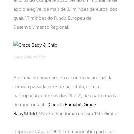
âmbito do Compete 2020, tendo um montante de
apoio elegível de mais de 3,1 milhões de euros, dos
quais 1,7 milhões do Fundo Europeu de
Desenvolvimento Regional.
Grace Baby & Child
A estreia do novo projeto aconteceu no final da
semana passada em Florença, Itália, com a
participação, entre os dias 19 e 21, de quatro marcas
de moda infantil (
Carlota Barnabé
,
Grace
Baby&Child
, SNUG e Vandoma) na feira ‘Pitti Bimbo’.
Depois de Itália, o 100% Internacional irá participar