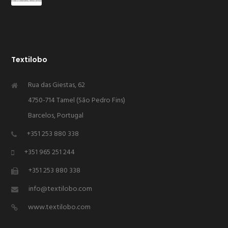
Textilobo
Rua das Giestas, 62
4750-714 Tamel (São Pedro Fins)
Barcelos, Portugal
+351 253 880 338
+351 965 251 244
+351 253 880 338
info@textilobo.com
www.textilobo.com