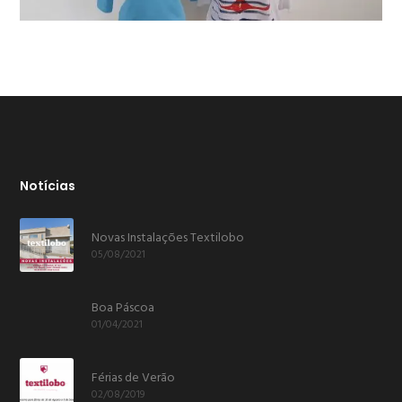
Notícias
Novas Instalações Textilobo
05/08/2021
Boa Páscoa
01/04/2021
Férias de Verão
02/08/2019